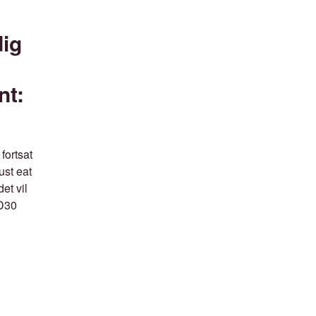
dig
nt:
fortsat
ust eat
et vil
 D30