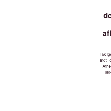
de
af
Tak ig
indtil
.Afhe
sig